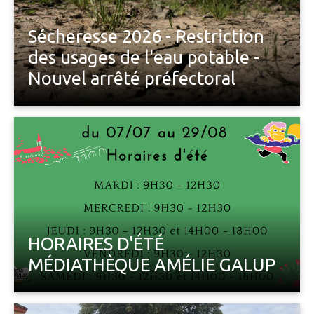
Sécheresse 2026 - Restriction
des usages de l'eau potable -
Nouvel arrêté préfectoral
La situation hydrologique sur le département
commence à se tendre, aussi bien pour les eaux
superficielles que pour les eaux souterraines. Aussi,
le préfet de Tarn-et-Garonne a pris un arrêté de
limitation des usages de l'eau potable.
HORAIRES D'ÉTÉ
MÉDIATHÈQUE AMÉLIE GALUP