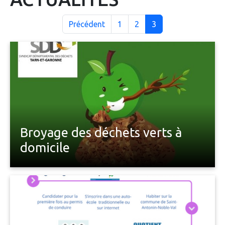
Précédent
1
2
3
Broyage des déchets verts à
domicile
Après une longue attente, le voici enfin ! Le service
broyage à domicile du SDD82 des végétaux est
enfin opérationnel.