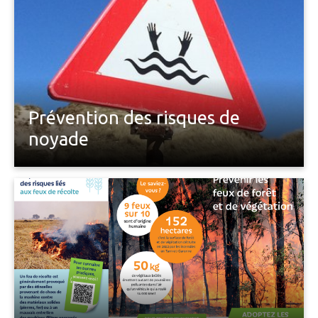
concernant leur service d'enlèvement des
encombrants.
Prévention des risques de
noyade
Vous trouverez ici (liens en bas de page) : - un
communiqué de la Préfecture rappelant les
consignes de vigilance en matière de baignade en
eaux vives ou en piscine - le dépliant "Calme
apparent, risque présent" publié par EDF
concernant les règles de vigilance à respecter à
proximité des…