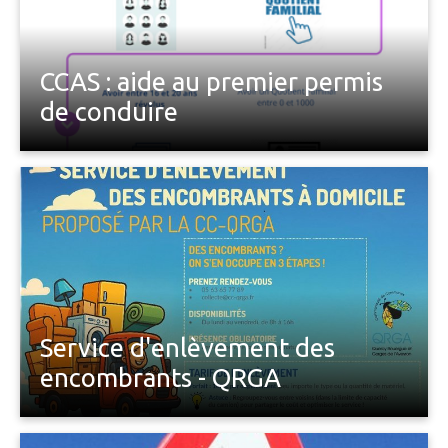
CCAS : aide au premier permis
de conduire
A compter de cet été, le CCAS propose une aide
financière pour tous les jeunes Saint-Antoninois
inscrits pour la première fois à l’examen du permis
de conduire B, A1 ou A2, âgés de 16 à 20 ans
révolus, sous condition de ressources (QF entre 0-
1000).
Service d'enlèvement des
encombrants - QRGA
Vous trouverez dans le dépliant ci-joint édité par la
Communauté de Communes QRGA toutes les infos